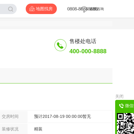
0808-88888888
地图找房
在线咨询
售楼处电话
400-000-8888
关闭
微信
交房时间
预计2017-08-19 00:00:00暂无
装修状况
精装