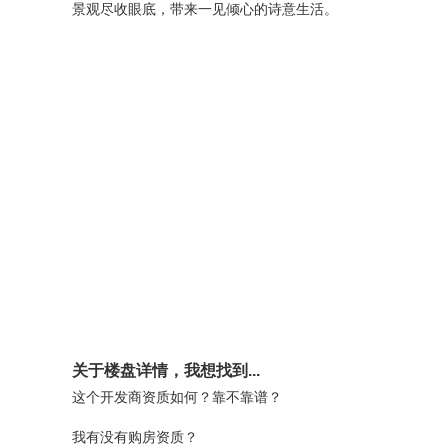
景观尽收眼底，带来一见倾心的诗意生活。
关于楼盘详情，我想找到...
这个开发商资质如何？靠不靠谱？
我有没有购房资质？