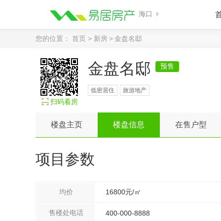
海口
您的位置：
首页
>
新房
>
金盘名邸
金盘名邸
预售
低密居住
旅游地产
扫码看房
楼盘主页
楼盘信息
在售户型
项目参数
均价
16800元/㎡
售楼处电话
400-000-8888