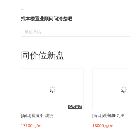
...
找本楼置业顾问问清楚吧
同价位新盘
[海口]观澜湖·观悦
[海口]观澜湖·九里
17100元/㎡
16000元/㎡