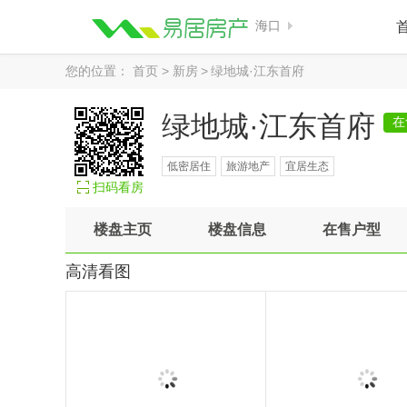
海口
您的位置：
首页
>
新房
>
绿地城·江东首府
绿地城·江东首府
在
低密居住
旅游地产
宜居生态
扫码看房
楼盘主页
楼盘信息
在售户型
高清看图