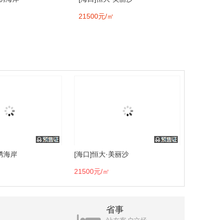
21500元/㎡
锦绣海岸
[海口]恒大·美丽沙
21500元/㎡
省事